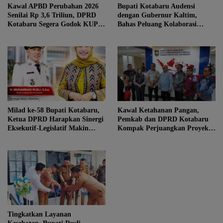
Kawal APBD Perubahan 2026
Bupati Kotabaru Audensi
Senilai Rp 3,6 Triliun, DPRD
dengan Gubernur Kaltim,
Kotabaru Segera Godok KUPA-
Bahas Peluang Kolaborasi
PPAS
Strategis
Milad ke-58 Bupati Kotabaru,
Kawal Ketahanan Pangan,
Ketua DPRD Harapkan Sinergi
Pemkab dan DPRD Kotabaru
Eksekutif-Legislatif Makin
Kompak Perjuangkan Proyek
Solid
Embung Seratak ke
Kemendagri
Tingkatkan Layanan