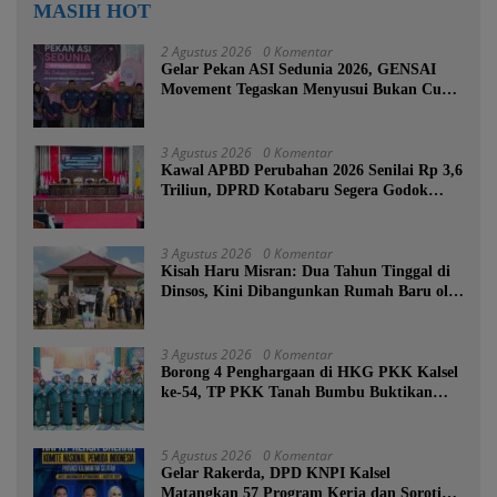
MASIH HOT
2 Agustus 2026
0 Komentar
Gelar Pekan ASI Sedunia 2026, GENSAI
Movement Tegaskan Menyusui Bukan Cuma
Tugas Ibu
3 Agustus 2026
0 Komentar
Kawal APBD Perubahan 2026 Senilai Rp 3,6
Triliun, DPRD Kotabaru Segera Godok
KUPA-PPAS
3 Agustus 2026
0 Komentar
Kisah Haru Misran: Dua Tahun Tinggal di
Dinsos, Kini Dibangunkan Rumah Baru oleh
Bupati Tanah Bumbu
3 Agustus 2026
0 Komentar
Borong 4 Penghargaan di HKG PKK Kalsel
ke-54, TP PKK Tanah Bumbu Buktikan
Komitmen Kesejahteraan Keluarga
5 Agustus 2026
0 Komentar
Gelar Rakerda, DPD KNPI Kalsel
Matangkan 57 Program Kerja dan Soroti