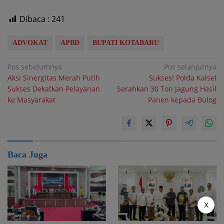
Dibaca :
241
ADVOKAT
APBD
BUPATI KOTABARU
Navigasi
Pos sebelumnya
Pos selanjutnya
Aksi Sinergitas Merah Putih
Sukses! Polda Kalsel
pos
Sukses Dekatkan Pelayanan
Serahkan 30 Ton Jagung Hasil
ke Masyarakat
Panen kepada Bulog
Baca Juga
X