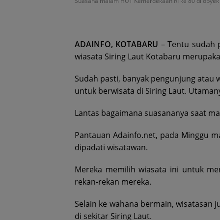
Suasana malam HUT Kemerdekaan RI ke 80 di obyek wi
ADAINFO, KOTABARU
– Tentu sudah p
wiasata Siring Laut Kotabaru merupaka
Sudah pasti, banyak pengunjung atau w
untuk berwisata di Siring Laut. Utaman
Lantas bagaimana suasananya saat mal
Pantauan Adainfo.net, pada Minggu mal
dipadati wisatawan.
Mereka memilih wiasata ini untuk men
rekan-rekan mereka.
Selain ke wahana bermain, wisatasan j
di sekitar Siring Laut.