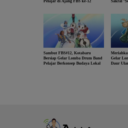
Pelajar di Ajang FBS ke-12
Sakral ‘S
Samah
Sambut FBS#12, Kotabaru
Meriahka
Bersiap Gelar Lomba Drum Band
Gelar Lo
Pelajar Berkonsep Budaya Lokal
Daur Ulan
Laut Ext