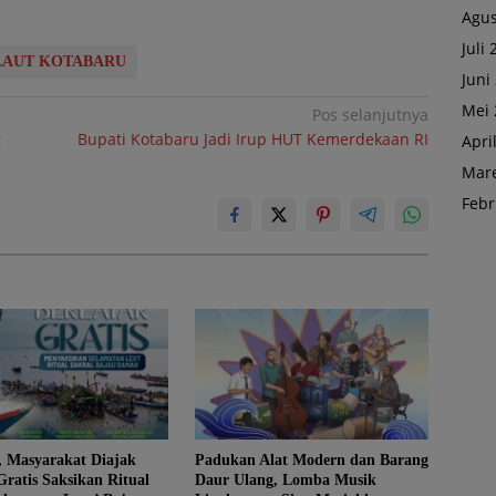
Agus
Juli
LAUT KOTABARU
Juni
Mei 
Pos selanjutnya
g
Bupati Kotabaru Jadi Irup HUT Kemerdekaan RI
Apri
Mare
Febr
, Masyarakat Diajak
Padukan Alat Modern dan Barang
Gratis Saksikan Ritual
Daur Ulang, Lomba Musik