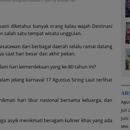
sata Siringlaut Kotabaru. Foto ny adainfo net
asti diketahui banyak orang kalau wajah Destinasi
n salah satu tempat wisata unggulan.
isatawan dari berbagai daerah selalu ramai datang
ya saat hari besar dan akhir pekan.
am hari kemerdekaan yang ke-80 tahun ini?
am jelang karnaval 17 Agustus Siring Laut terlihat
AR
ikmati hari libur nasional bersama keluarga, dan
Agus
Juli
Juni
uga asyik menikmati beragam kuliner khas yang ada
Mei 