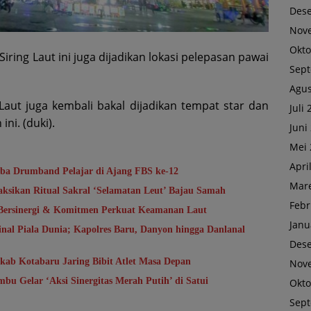
Des
Nov
Okto
ring Laut ini juga dijadikan lokasi pelepasan pawai
Sep
Agus
 Laut juga kembali bakal dijadikan tempat star dan
Juli
ni. (duki).
Juni
Mei 
Apri
a Drumband Pelajar di Ajang FBS ke-12
Mare
aksikan Ritual Sakral ‘Selamatan Leut’ Bajau Samah
Febr
 Bersinergi & Komitmen Perkuat Keamanan Laut
Janu
al Piala Dunia; Kapolres Baru, Danyon hingga Danlanal
Des
kab Kotabaru Jaring Bibit Atlet Masa Depan
Nov
u Gelar ‘Aksi Sinergitas Merah Putih’ di Satui
Okto
Sep