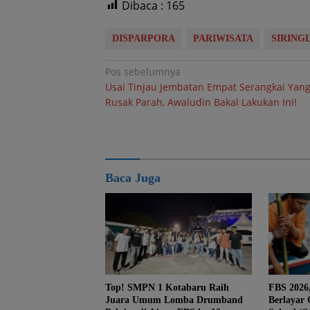
Dibaca :
165
DISPARPORA
PARIWISATA
SIRING
Navigasi
Pos sebelumnya
Usai Tinjau Jembatan Empat Serangkai Yan
pos
Rusak Parah, Awaludin Bakal Lakukan Ini!
Baca Juga
Top! SMPN 1 Kotabaru Raih
FBS 2026
Juara Umum Lomba Drumband
Berlayar 