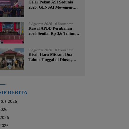
Gelar Pekan ASI Sedunia
2026, GENSAI Movement
Tegaskan Menyusui Bukan
Cuma Tugas Ibu
3 Agustus 2026
0 Komentar
Kawal APBD Perubahan
2026 Senilai Rp 3,6 Triliun,
DPRD Kotabaru Segera
Godok KUPA-PPAS
3 Agustus 2026
0 Komentar
Kisah Haru Misran: Dua
Tahun Tinggal di Dinsos,
Kini Dibangunkan Rumah
Baru oleh Bupati Tanah
Bumbu
SIP BERITA
tus 2026
 2026
 2026
2026