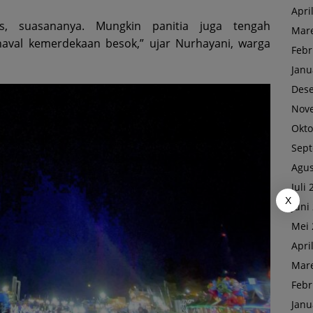
Apri
, suasananya. Mungkin panitia juga tengah
Mare
aval kemerdekaan besok,” ujar Nurhayani, warga
Febr
Janu
Des
Nov
Okto
Sep
Agus
Juli
X
Juni
Mei 
Apri
Mare
Febr
Janu