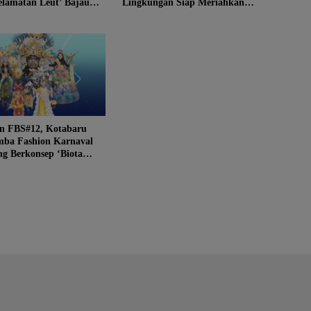
elamatan Leut’ Bajau
Lingkungan Siap Meriahkan
Festival Budaya Saijaan #12
n FBS#12, Kotabaru
mba Fashion Karnaval
g Berkonsep ‘Biota
ravaganza’