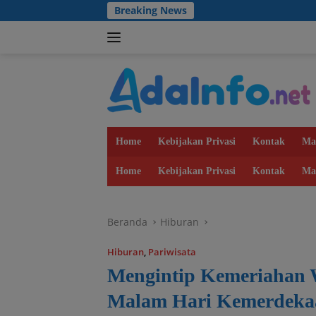
Langsung
Breaking News
Dulu B
ke
konten
Home
Kebijakan Privasi
Kontak
Ma
Home
Kebijakan Privasi
Kontak
Ma
Beranda
Hiburan
Hiburan
,
Pariwisata
Mengintip Kemeriahan W
Malam Hari Kemerdeka