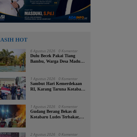
ASIH HOT
6 Agustus 2026
0 Komentar
Dulu Becek Pakai Tiang
Bambu, Warga Desa Madu
Retno Kini Nikmati
Lapangan Voli Permanen
Berkat Program Bupati
1 Agustus 2026
0 Komentar
Tanah Bumbu
Sambut Hari Kemerdekaan
RI, Karang Taruna Kotabaru
Turun ke Jalan Bagikan
Ratusan Bendera Merah
Putih
1 Agustus 2026
0 Komentar
Gudang Berang Bekas di
Kotabaru Ludes Terbakar,
Kerugian Ditaksir Capai
Ratusan Juta
2 Agustus 2026
0 Komentar