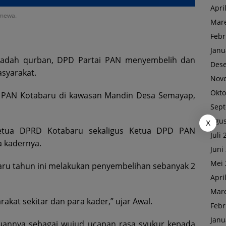
Apri
imewa.
Mare
Febr
Janu
adah qurban, DPD Partai PAN menyembelih dan
Des
syarakat.
Nov
Okto
D PAN Kotabaru di kawasan Mandin Desa Semayap,
Sep
Agus
X
 Ketua DPRD Kotabaru sekaligus Ketua DPD PAN
Juli
 kadernya.
Juni
Mei 
u tahun ini melakukan penyembelihan sebanyak 2
Apri
Mare
kat sekitar dan para kader,” ujar Awal.
Febr
Janu
uannya sebagai wujud ucapan rasa syukur kepada