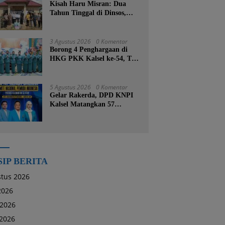
Kisah Haru Misran: Dua
Tahun Tinggal di Dinsos,
Kini Dibangunkan Rumah
Baru oleh Bupati Tanah
Bumbu
3 Agustus 2026
0 Komentar
Borong 4 Penghargaan di
HKG PKK Kalsel ke-54, TP
PKK Tanah Bumbu
Buktikan Komitmen
Kesejahteraan Keluarga
5 Agustus 2026
0 Komentar
Gelar Rakerda, DPD KNPI
Kalsel Matangkan 57
Program Kerja dan Soroti
Pemadaman Listrik PLN
SIP BERITA
tus 2026
 2026
 2026
2026