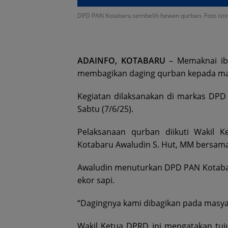
DPD PAN Kotabaru sembelih hewan qurban. Foto ist
ADAINFO, KOTABARU
– Memaknai ib
membagikan daging qurban kepada ma
Kegiatan dilaksanakan di markas DP
Sabtu (7/6/25).
Pelaksanaan qurban diikuti Wakil
Kotabaru Awaludin S. Hut, MM bersama
Awaludin menuturkan DPD PAN Kotabar
ekor sapi.
“Dagingnya kami dibagikan pada masyara
Wakil Ketua DPRD ini mengatakan tuj