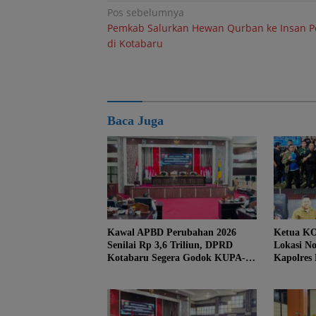
Navigasi
Pos sebelumnya
Pemkab Salurkan Hewan Qurban ke Insan P
pos
di Kotabaru
Baca Juga
Kawal APBD Perubahan 2026
Ketua KO
Senilai Rp 3,6 Triliun, DPRD
Lokasi No
Kotabaru Segera Godok KUPA-
Kapolres
PPAS
Danlanal