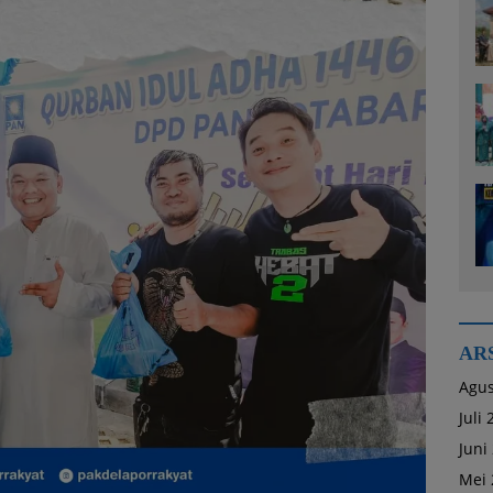
AR
Agus
Juli
Juni
Mei 