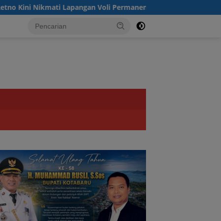
ti Lapangan Voli Permanen Berkat Program Bupati Tanah Bumbu