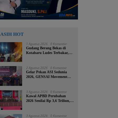
ASIH HOT
1 Agustus 2026
0 Komentar
Gudang Berang Bekas di
Kotabaru Ludes Terbakar,
Kerugian Ditaksir Capai
Ratusan Juta
2 Agustus 2026
0 Komentar
Gelar Pekan ASI Sedunia
2026, GENSAI Movement
Tegaskan Menyusui Bukan
Cuma Tugas Ibu
3 Agustus 2026
0 Komentar
Kawal APBD Perubahan
2026 Senilai Rp 3,6 Triliun,
DPRD Kotabaru Segera
Godok KUPA-PPAS
3 Agustus 2026
0 Komentar