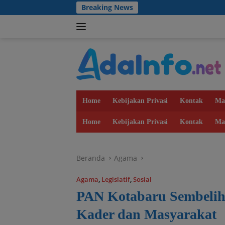
Langsung
Breaking News
Dul
ke
konten
Home
Kebijakan Privasi
Kontak
Ma
Home
Kebijakan Privasi
Kontak
Ma
Beranda
Agama
Agama
,
Legislatif
,
Sosial
PAN Kotabaru Sembelih 
Kader dan Masyarakat