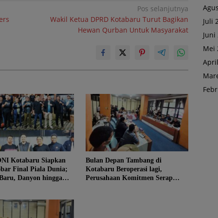
Agus
Pos selanjutnya
ers
Wakil Ketua DPRD Kotabaru Turut Bagikan
Juli
Hewan Qurban Untuk Masyarakat
Juni
Mei 
Apri
Mare
Febr
NI Kotabaru Siapkan
Bulan Depan Tambang di
bar Final Piala Dunia;
Kotabaru Beroperasi lagi,
 Baru, Danyon hingga
Perusahaan Komitmen Serap
 Turun Tangan
Tenaga Kerja Lokal