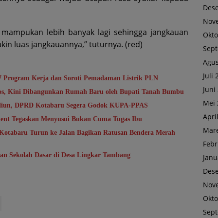
Des
Nov
 mampukan lebih banyak lagi sehingga jangkauan
Okto
n luas jangkauannya,” tuturnya. (red)
Sep
Agus
Juli
7 Program Kerja dan Soroti Pemadaman Listrik PLN
Juni
sos, Kini Dibangunkan Rumah Baru oleh Bupati Tanah Bumbu
Mei 
riliun, DPRD Kotabaru Segera Godok KUPA-PPAS
Apri
ent Tegaskan Menyusui Bukan Cuma Tugas Ibu
Mare
Kotabaru Turun ke Jalan Bagikan Ratusan Bendera Merah
Febr
kan Sekolah Dasar di Desa Lingkar Tambang
Janu
Des
Nov
Okto
Sep