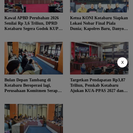
Kawal APBD Perubahan 2026
Ketua KONI Kotabaru Siapkan
Senilai Rp 3,6 Triliun, DPRD
Lokasi Nobar Final Piala
Kotabaru Segera Godok KUPA-
Dunia; Kapolres Baru, Danyon
PPAS
hingga Danlanal Turun Tangan
X
Bulan Depan Tambang di
Targetkan Pendapatan Rp3,87
Kotabaru Beroperasi lagi,
Triliun, Pemkab Kotabaru
Perusahaan Komitmen Serap
Ajukan KUA-PPAS 2027 dan 3
Tenaga Kerja Lokal
Raperda Prioritas