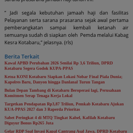
” Jadi segala kebutuhan jamaah haji dan fasilitas
Pelayanan serta sarana prasarana sejak awal pertama
pemberangkatan sampai kembali ketanah air
semuanya sudah di siapkan oleh Pemda melalui Kabag
Kesra Kotabaru,” jelasnya.
(rls)
Berita Terkait
Kawal APBD Perubahan 2026 Senilai Rp 3,6 Triliun, DPRD
Kotabaru Segera Godok KUPA-PPAS
Ketua KONI Kotabaru Siapkan Lokasi Nobar Final Piala Dunia;
Kapolres Baru, Danyon hingga Danlanal Turun Tangan
Bulan Depan Tambang di Kotabaru Beroperasi lagi, Perusahaan
Komitmen Serap Tenaga Kerja Lokal
Targetkan Pendapatan Rp3,87 Triliun, Pemkab Kotabaru Ajukan
KUA-PPAS 2027 dan 3 Raperda Prioritas
Sabet Peringkat 4 di MTQ Tingkat Kalsel, Kafilah Kotabaru
Diguyur Bonus Rp265 Juta
Gelar RDP Soal Invasi Kapal Cantrang Asal Jawa, DPRD Kotabaru