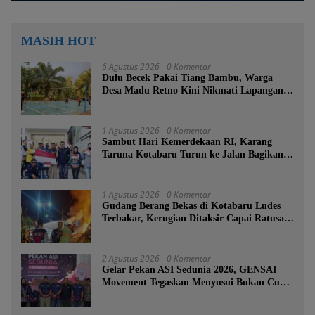
MASIH HOT
6 Agustus 2026
0 Komentar
Dulu Becek Pakai Tiang Bambu, Warga
Desa Madu Retno Kini Nikmati Lapangan
Voli Permanen Berkat Program Bupati
Tanah Bumbu
1 Agustus 2026
0 Komentar
Sambut Hari Kemerdekaan RI, Karang
Taruna Kotabaru Turun ke Jalan Bagikan
Ratusan Bendera Merah Putih
1 Agustus 2026
0 Komentar
Gudang Berang Bekas di Kotabaru Ludes
Terbakar, Kerugian Ditaksir Capai Ratusan
Juta
2 Agustus 2026
0 Komentar
Gelar Pekan ASI Sedunia 2026, GENSAI
Movement Tegaskan Menyusui Bukan Cuma
Tugas Ibu