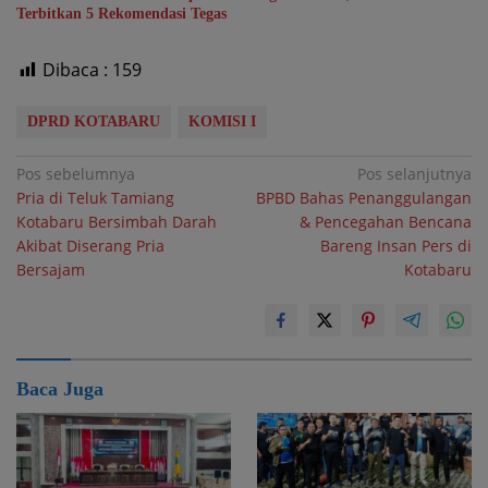
Terbitkan 5 Rekomendasi Tegas
Dibaca :
159
DPRD KOTABARU
KOMISI I
Navigasi
Pos sebelumnya
Pos selanjutnya
Pria di Teluk Tamiang
BPBD Bahas Penanggulangan
pos
Kotabaru Bersimbah Darah
& Pencegahan Bencana
Akibat Diserang Pria
Bareng Insan Pers di
Bersajam
Kotabaru
Baca Juga