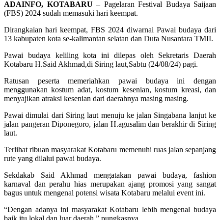
ADAINFO, KOTABARU
– Pagelaran Festival Budaya Saijaan
(FBS) 2024 sudah memasuki hari keempat.
Dirangkaian hari keempat, FBS 2024 diwarnai Pawai budaya dari
13 kabupaten kota se-kalimantan selatan dan Duta Nusantara TMII.
Pawai budaya keliling kota ini dilepas oleh Sekretaris Daerah
Kotabaru H.Said Akhmad,di Siring laut,Sabtu (24/08/24) pagi.
Ratusan peserta memeriahkan pawai budaya ini dengan
menggunakan kostum adat, kostum kesenian, kostum kreasi, dan
menyajikan atraksi kesenian dari daerahnya masing masing.
Pawai dimulai dari Siring laut menuju ke jalan Singabana lanjut ke
jalan pangeran Diponegoro, jalan H.agusalim dan berakhir di Siring
laut.
Terlihat ribuan masyarakat Kotabaru memenuhi ruas jalan sepanjang
rute yang dilalui pawai budaya.
Sekdakab Said Akhmad mengatakan pawai budaya, fashion
karnaval dan perahu hias merupakan ajang promosi yang sangat
bagus untuk mengenal potensi wisata Kotabaru melalui event ini.
“Dengan adanya ini masyarakat Kotabaru lebih mengenal budaya
baik itu lokal dan luar daerah,” pungkasnya.