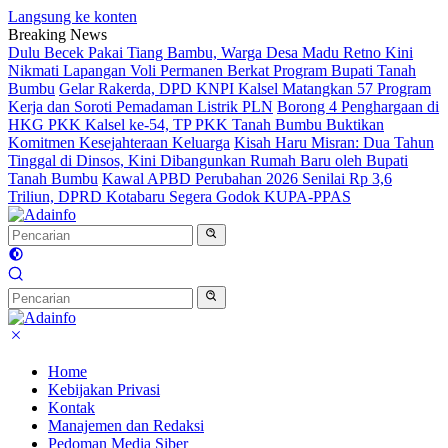
Langsung ke konten
Breaking News
Dulu Becek Pakai Tiang Bambu, Warga Desa Madu Retno Kini
Nikmati Lapangan Voli Permanen Berkat Program Bupati Tanah
Bumbu
Gelar Rakerda, DPD KNPI Kalsel Matangkan 57 Program
Kerja dan Soroti Pemadaman Listrik PLN
Borong 4 Penghargaan di
HKG PKK Kalsel ke-54, TP PKK Tanah Bumbu Buktikan
Komitmen Kesejahteraan Keluarga
Kisah Haru Misran: Dua Tahun
Tinggal di Dinsos, Kini Dibangunkan Rumah Baru oleh Bupati
Tanah Bumbu
Kawal APBD Perubahan 2026 Senilai Rp 3,6
Triliun, DPRD Kotabaru Segera Godok KUPA-PPAS
Home
Kebijakan Privasi
Kontak
Manajemen dan Redaksi
Pedoman Media Siber