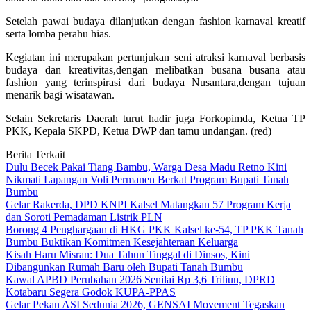
Setelah pawai budaya dilanjutkan dengan fashion karnaval kreatif
serta lomba perahu hias.
Kegiatan ini merupakan pertunjukan seni atraksi karnaval berbasis
budaya dan kreativitas,dengan melibatkan busana busana atau
fashion yang terinspirasi dari budaya Nusantara,dengan tujuan
menarik bagi wisatawan.
Selain Sekretaris Daerah turut hadir juga Forkopimda, Ketua TP
PKK, Kepala SKPD, Ketua DWP dan tamu undangan. (red)
Berita Terkait
Dulu Becek Pakai Tiang Bambu, Warga Desa Madu Retno Kini
Nikmati Lapangan Voli Permanen Berkat Program Bupati Tanah
Bumbu
Gelar Rakerda, DPD KNPI Kalsel Matangkan 57 Program Kerja
dan Soroti Pemadaman Listrik PLN
Borong 4 Penghargaan di HKG PKK Kalsel ke-54, TP PKK Tanah
Bumbu Buktikan Komitmen Kesejahteraan Keluarga
Kisah Haru Misran: Dua Tahun Tinggal di Dinsos, Kini
Dibangunkan Rumah Baru oleh Bupati Tanah Bumbu
Kawal APBD Perubahan 2026 Senilai Rp 3,6 Triliun, DPRD
Kotabaru Segera Godok KUPA-PPAS
Gelar Pekan ASI Sedunia 2026, GENSAI Movement Tegaskan