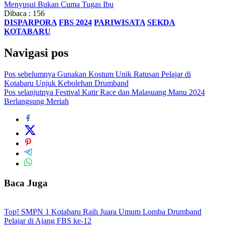
Menyusui Bukan Cuma Tugas Ibu
Dibaca :
156
DISPARPORA
FBS 2024
PARIWISATA
SEKDA
KOTABARU
Navigasi pos
Pos sebelumnya
Gunakan Kostum Unik Ratusan Pelajar di
Kotabaru Unjuk Kebolehan Drumband
Pos selanjutnya
Festival Katir Race dan Malasuang Manu 2024
Berlangsung Meriah
Baca Juga
Top! SMPN 1 Kotabaru Raih Juara Umum Lomba Drumband
Pelajar di Ajang FBS ke-12