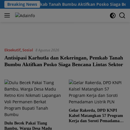
Langsung
Kekeringan, Pemkab Tanah Bumbu Aktifkan Posko Siaga Bencana L
Breaking News
ke
konten
Eksekutif
,
Sosial
8 Agustus 2026
Antisipasi Karhutla dan Kekeringan, Pemkab Tanah
Bumbu Aktifkan Posko Siaga Bencana Lintas Sektor
Gelar Rakerda, DPD KNPI
Kalsel Matangkan 57 Program
Kerja dan Soroti Pemadaman
Dulu Becek Pakai Tiang
Listrik PLN
Bambu, Warga Desa Madu