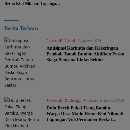
Retno Kini Nikmati Lapangan
Voli Permanen Berkat Program
Bupati Tanah Bumbu
Adainfo
Berita Terbaru
Eksekutif
,
Sosial
8 Agustus 2026
Antisipasi Karhutla dan Kekeringan,
Pemkab Tanah Bumbu Aktifkan Posko
Siaga Bencana Lintas Sektor
Eksekutif
,
Olahraga
,
Prestasi
6 Agustus 2026
Dulu Becek Pakai Tiang Bambu,
Warga Desa Madu Retno Kini Nikmati
Lapangan Voli Permanen Berkat
Program Bupati Tanah Bumbu